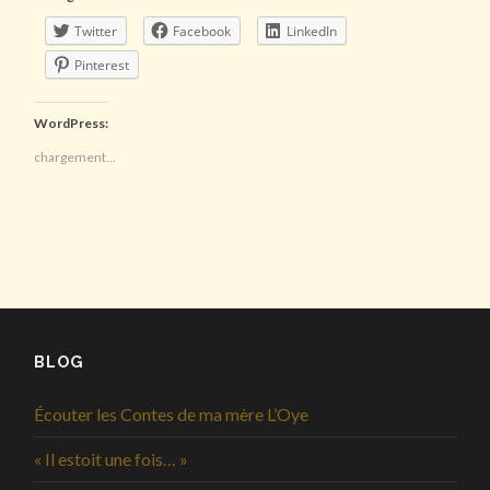
Twitter
Facebook
LinkedIn
Pinterest
WordPress:
chargement…
BLOG
Écouter les Contes de ma mère L’Oye
« Il estoit une fois… »