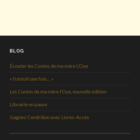
BLOG
Écouter les Contes de ma mère L’Oye
« Il estoit une fois… »
Les Contes de ma mère l’Oye, nouvelle édition
Librairie en pause
Gagnez Cendrillon avec Livres-Accès