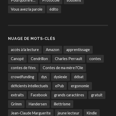
Pourquoi lire…
Protocole
soutiens
Vous avez la parole
édito
NUAGE DE MOTS-CLÉS
accès à la lecture
Amazon
apprentissage
Canopé
Cendrillon
Charles Perrault
contes
contes de fées
Contes de ma mère l'Oie
crowdfunding
dys
dyslexie
débat
déficients intellectuels
ePub
ergonomie
extraits
Facebook
grands caractères
gratuit
Grimm
Handersen
illettrisme
Jean-Claude Marguerite
jeune lecteur
Kindle