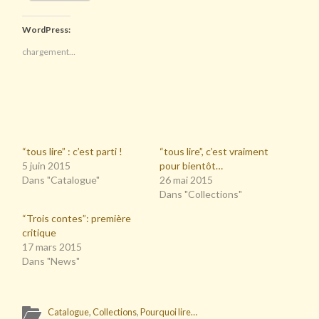
WordPress:
chargement…
“tous lire” : c’est parti !
“tous lire”, c’est vraiment
5 juin 2015
pour bientôt…
Dans "Catalogue"
26 mai 2015
Dans "Collections"
“Trois contes”: première
critique
17 mars 2015
Dans "News"
Catalogue
,
Collections
,
Pourquoi lire…