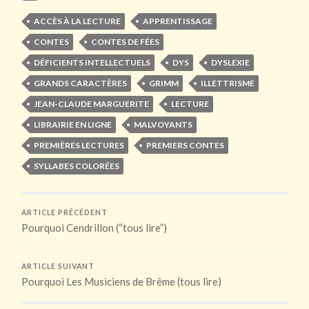
ACCÈS À LA LECTURE
APPRENTISSAGE
CONTES
CONTES DE FÉES
DÉFICIENTS INTELLECTUELS
DYS
DYSLEXIE
GRANDS CARACTÈRES
GRIMM
ILLETTRISME
JEAN-CLAUDE MARGUERITE
LECTURE
LIBRAIRIE EN LIGNE
MALVOYANTS
PREMIÈRES LECTURES
PREMIERS CONTES
SYLLABES COLORÉES
ARTICLE PRÉCÉDENT
Pourquoi Cendrillon (“tous lire”)
ARTICLE SUIVANT
Pourquoi Les Musiciens de Brême (tous lire)