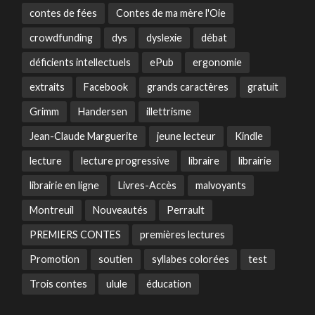
contes de fées
Contes de ma mère l'Oie
crowdfunding
dys
dyslexie
débat
déficients intellectuels
ePub
ergonomie
extraits
Facebook
grands caractères
gratuit
Grimm
Handersen
illettrisme
Jean-Claude Marguerite
jeune lecteur
Kindle
lecture
lecture progressive
libraire
librairie
librairie en ligne
Livres-Accès
malvoyants
Montreuil
Nouveautés
Perrault
PREMIERS CONTES
premières lectures
Promotion
soutien
syllabes colorées
test
Trois contes
ulule
éducation