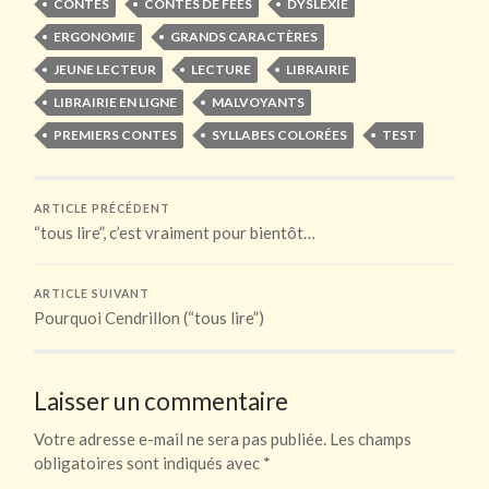
CONTES
CONTES DE FÉES
DYSLEXIE
ERGONOMIE
GRANDS CARACTÈRES
JEUNE LECTEUR
LECTURE
LIBRAIRIE
LIBRAIRIE EN LIGNE
MALVOYANTS
PREMIERS CONTES
SYLLABES COLORÉES
TEST
ARTICLE PRÉCÉDENT
“tous lire”, c’est vraiment pour bientôt…
ARTICLE SUIVANT
Pourquoi Cendrillon (“tous lire”)
Laisser un commentaire
Votre adresse e-mail ne sera pas publiée.
Les champs
obligatoires sont indiqués avec
*