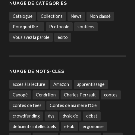
NUAGE DE CATÉGORIES
Catalogue
Collections
News
Non classé
Pourquoi lire…
Protocole
soutiens
Vous avez la parole
édito
NUAGE DE MOTS-CLÉS
accès à la lecture
Amazon
apprentissage
Canopé
Cendrillon
Charles Perrault
contes
contes de fées
Contes de ma mère l'Oie
crowdfunding
dys
dyslexie
débat
déficients intellectuels
ePub
ergonomie