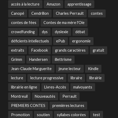
accès à la lecture
Amazon
apprentissage
Canopé
Cendrillon
Charles Perrault
contes
contes de fées
Contes de ma mère l'Oie
crowdfunding
dys
dyslexie
débat
déficients intellectuels
ePub
ergonomie
extraits
Facebook
grands caractères
gratuit
Grimm
Handersen
illettrisme
Jean-Claude Marguerite
jeune lecteur
Kindle
lecture
lecture progressive
libraire
librairie
librairie en ligne
Livres-Accès
malvoyants
Montreuil
Nouveautés
Perrault
PREMIERS CONTES
premières lectures
Promotion
soutien
syllabes colorées
test