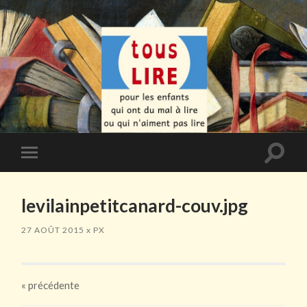
Toggle
Toggle
search
mobile
field
menu
levilainpetitcanard-couv.jpg
27 AOÛT 2015
x
PX
«
précédente