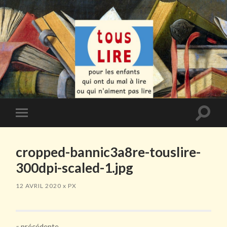
Toggle
Toggle
search
mobile
field
menu
cropped-bannic3a8re-touslire-
300dpi-scaled-1.jpg
12 AVRIL 2020
x
PX
«
précédente