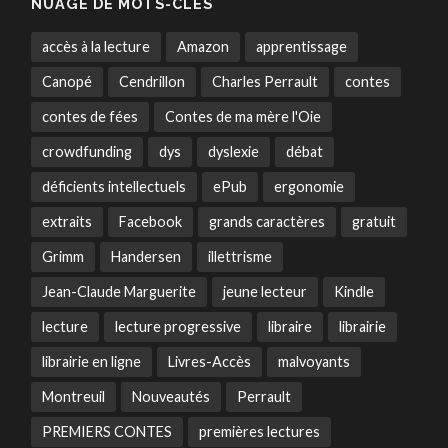
NUAGE DE MOTS-CLÉS
accès à la lecture
Amazon
apprentissage
Canopé
Cendrillon
Charles Perrault
contes
contes de fées
Contes de ma mère l'Oie
crowdfunding
dys
dyslexie
débat
déficients intellectuels
ePub
ergonomie
extraits
Facebook
grands caractères
gratuit
Grimm
Handersen
illettrisme
Jean-Claude Marguerite
jeune lecteur
Kindle
lecture
lecture progressive
libraire
librairie
librairie en ligne
Livres-Accès
malvoyants
Montreuil
Nouveautés
Perrault
PREMIERS CONTES
premières lectures