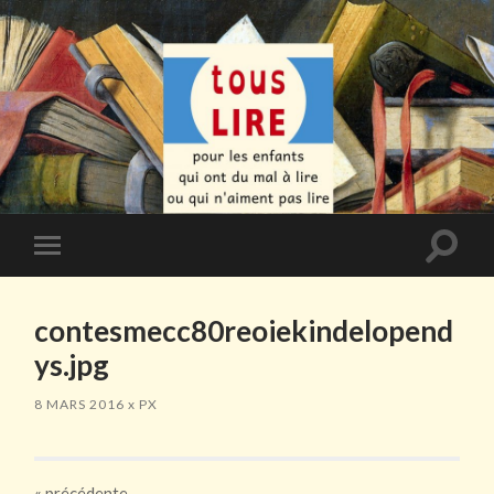
Toggle
Toggle
search
mobile
field
menu
contesmecc80reoiekindelopend
ys.jpg
8 MARS 2016
x
PX
«
précédente