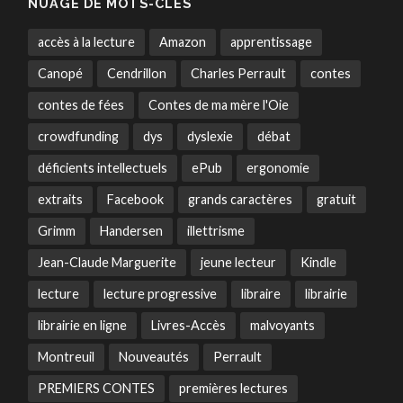
NUAGE DE MOTS-CLÉS
accès à la lecture
Amazon
apprentissage
Canopé
Cendrillon
Charles Perrault
contes
contes de fées
Contes de ma mère l'Oie
crowdfunding
dys
dyslexie
débat
déficients intellectuels
ePub
ergonomie
extraits
Facebook
grands caractères
gratuit
Grimm
Handersen
illettrisme
Jean-Claude Marguerite
jeune lecteur
Kindle
lecture
lecture progressive
libraire
librairie
librairie en ligne
Livres-Accès
malvoyants
Montreuil
Nouveautés
Perrault
PREMIERS CONTES
premières lectures