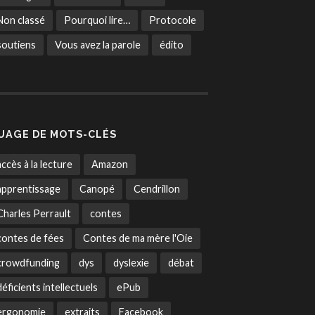
Non classé
Pourquoi lire…
Protocole
soutiens
Vous avez la parole
édito
UAGE DE MOTS-CLÉS
accès à la lecture
Amazon
apprentissage
Canopé
Cendrillon
Charles Perrault
contes
contes de fées
Contes de ma mère l'Oie
crowdfunding
dys
dyslexie
débat
déficients intellectuels
ePub
ergonomie
extraits
Facebook