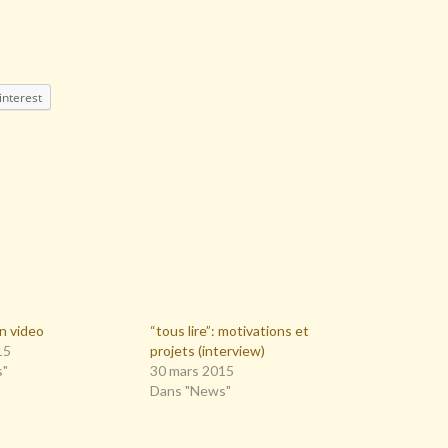
interest
en video
“tous lire”: motivations et
15
projets (interview)
s"
30 mars 2015
Dans "News"