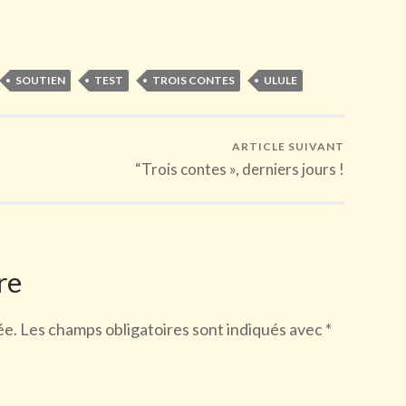
SOUTIEN
TEST
TROIS CONTES
ULULE
ARTICLE SUIVANT
“Trois contes », derniers jours !
re
ée.
Les champs obligatoires sont indiqués avec
*