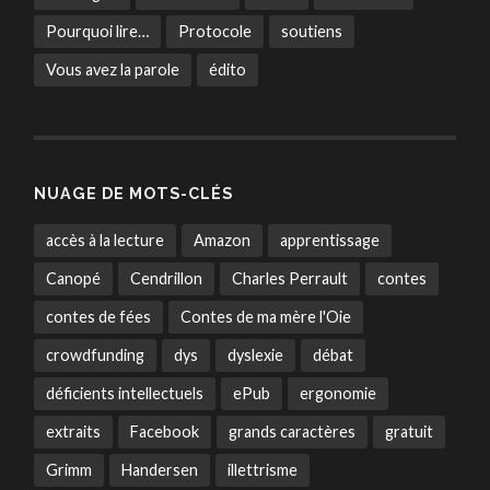
Pourquoi lire…
Protocole
soutiens
Vous avez la parole
édito
NUAGE DE MOTS-CLÉS
accès à la lecture
Amazon
apprentissage
Canopé
Cendrillon
Charles Perrault
contes
contes de fées
Contes de ma mère l'Oie
crowdfunding
dys
dyslexie
débat
déficients intellectuels
ePub
ergonomie
extraits
Facebook
grands caractères
gratuit
Grimm
Handersen
illettrisme